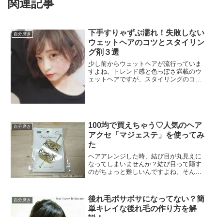
関連記事
下手すりゃずぶ濡れ！失敗しない
自分磨き
ウェットヘアのコツとスタイリン
グ剤３選
少し前からウェットヘアが流行っていま
すよね。トレンド感と色っぽさ満載のウ
ェットヘアですが、スタイリングのコツ
を知らないと頭を洗ってない人っぽくな
っちゃったりずぶ濡れ感が出てしまうの
も事実。今回はウェットヘアのスタイリ
ングのコツついてです。
100均で買えちゃう♡人気のヘア
自分磨き
アクセ「マジェステ」を使ってみ
た
ヘアアレンジした時、結び目が丸見えに
なってしまいませんか？結び目って隠す
のがちょっと難しいんですよね。そんな
結び目を隠せちゃう便利でオシャレなヘ
アアクセ、マジェスタが最近人気だそう
です！というわけで今回はマジェステに
後れ毛ボサボサになってない？簡
自分磨き
ついて調べてみました。
単キレイな後れ毛の作り方を解