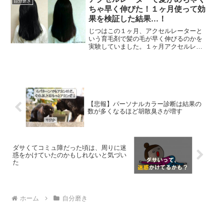
自分磨き
で映えるメイクを調べてみました。
ちゃ早く伸びた！１ヶ月使って効
果を検証した結果…！
じつはこの１ヶ月、アクセルレーターと
いう育毛剤で髪の毛が早く伸びるのかを
実験していました。１ヶ月アクセルレー
ターを使った結果…なんと髪の毛がめち
ゃくちゃ伸びました！その結果と使い
方、アクセルレーターの使用感について
解説します！
【悲報】パーソナルカラー診断は結果の
数が多くなるほど胡散臭さが増す
ダサくてコミュ障だった頃は、周りに迷
惑をかけていたのかもしれないと気づい
た
ホーム
自分磨き