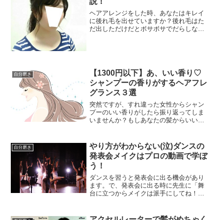
説！
ヘアアレンジをした時、あなたはキレイ
に後れ毛を出せていますか？後れ毛はた
だ出しただけだとボサボサでだらしなく
見えたり、生活に疲れた主婦感が漂って
しまいます。そんな難しい後れ毛です
が、ちょっとコツを押さえれば意外と簡
単にできるんです！
【1300円以下】あ、いい香り♡
自分磨き
シャンプーの香りがするヘアフレ
グランス３選
突然ですが、すれ違った女性からシャン
プーのいい香りがしたら振り返ってしま
いませんか？もしあなたの髪からいい香
りがしていたら、すれ違った男性とのラ
ブストーリーが始まるかもしれませ
ん。 今回はシャンプーの香
やり方がわからない(泣)ダンスの
自分磨き
りがするヘアフレグランスについてで
発表会メイクはプロの動画で学ぼ
す。
う！
ダンスを習うと発表会に出る機会があり
ます。で、発表会に出る時に先生に「舞
台に立つからメイクは派手にしてね！」
と言われるんですが、舞台映えするよう
なメイクなんてやり方が全然わからな
い！というわけで今回はダンスの発表会
アクセルレーターで髪がめちゃく