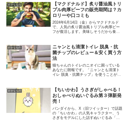
【マクドナルド】炙り醤油風トリ
好きなもの
プル肉厚ビーフの販売期間は？カ
ロリーや口コミも
2024年6月14日（金）からマクドナルド
で、人気の炙り醤油風トリプル肉厚ビー
フが復活します。美味しそうだから食べ
てみたいけどカロリーがやばい！とSNS
への書き込みが多いみたいですね…この
記事では販売期間や口コミも合わせて詳
ニャンとも清潔トイレ 脱臭・抗
好きなもの
しくご紹介します！
菌チップのレビュー＆安く買う方
法
猫ちゃんのトイレのニオイに困っている
あなたに朗報です。「ニャンとも清潔ト
イレ 脱臭・抗菌チップ」を使うことが解
決策です。効果や価格について疑問を持
つあなたのために、この記事ではレビュ
ーと一番安く買う方法を詳しく紹介しま
【ちいかわ】うさぎがしゃべる！
好きなもの
す。
おしゃべりぬいぐるみ第３弾新発
売！
バンダイから、X（旧ツイッター）で話題
の「ちいかわ」の人気キャラクター、う
さぎをモデルにした話すぬいぐるみ「は
なしをきいて たくさん叫ぶよ！ おしゃべ
りうさぎ」が7月13日に新発売されます。