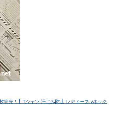
0枚完売！】Tシャツ 汗じみ防止 レディース vネック