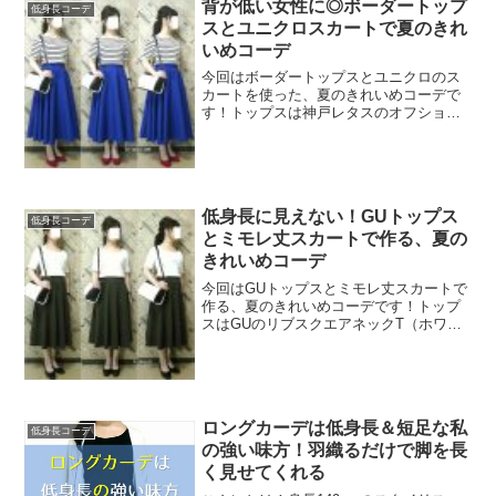
背が低い女性に◎ボーダートップ
低身長コーデ
スとユニクロスカートで夏のきれ
いめコーデ
今回はボーダートップスとユニクロのス
カートを使った、夏のきれいめコーデで
す！トップスは神戸レタスのオフショル
ニット（ボーダー）を合わせました【送
料無料】 ラベンダー 春 可愛い フリル オ
フショルダー 色違いで揃えたい◎絶対使
えるベーシック...
低身長に見えない！GUトップス
低身長コーデ
とミモレ丈スカートで作る、夏の
きれいめコーデ
今回はGUトップスとミモレ丈スカートで
作る、夏のきれいめコーデです！トップ
スはGUのリブスクエアネックT（ホワイ
ト）を合わせましたこのリブスクエアネ
ックT、なんと590円で買えました！サイ
ズはMをチョイス。程よいゆとりが体を
きゃしゃに見せて...
ロングカーデは低身長＆短足な私
低身長コーデ
の強い味方！羽織るだけで脚を長
く見せてくれる