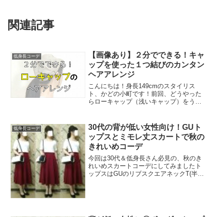
関連記事
【画像あり】２分でできる！キャ
低身長コーデ
ップを使った１つ結びのカンタン
ヘアアレンジ
こんにちは！身長149cmのスタイリス
ト、かどの小町です！前回、どうやった
らローキャップ（浅いキャップ）をうま
くかぶれるのかを研究しまして。で、最
終的に「コレでいこう！」という答えが
出ました。このヘアアレンジです↓このヘ
30代の背が低い女性向け！GUト
低身長コーデ
アアレンジは、なんと...
ップスとミモレ丈スカートで秋の
きれいめコーデ
今回は30代＆低身長さん必見の、秋のき
れいめスカートコーデにしてみましたト
ップスはGUのリブスクエアネックT(半袖)
ですこのリブスクエアネックT、セール中
だったので590円で買えました！サイズは
M。程よいゆとりがあるので体をきゃし
ゃに見せて...