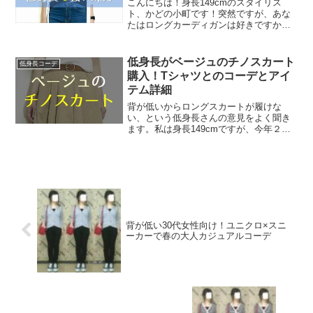
こんにちは！身長149cmのスタイリス
ト、かどの小町です！突然ですが、あな
たはロングカーディガンは好きですか？
ロングカーディガンは温度調整しやすい
のはもちろん、なんと着痩せ＆脚長効果
もある優秀アイテム！「低身長だから引
低身長がベージュのチノスカート
低身長コーデ
きずりそう」「短足には...
購入！Tシャツとのコーデとアイ
テム詳細
背が低いからロングスカートが履けな
い、という低身長さんの意見をよく聞き
ます。私は身長149cmですが、今年２枚
目となるロングスカートを購入しまし
た。買ったのは、ベージュのチノスカー
トです。Tシャツと合わせてみるとこんな
感じ。足元をスニーカー...
背が低い30代女性向け！ユニクロ×スニ
ーカーで春の大人カジュアルコーデ