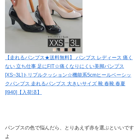
【走れるパンプス★送料無料】 パンプス レディース 痛く
ない 立ち仕事 足にFIT☆痛くなりにくい美脚パンプス
[XS~3L]トリプルクッション☆機能系5cmヒールベーシッ
クパンプス 走れるパンプス 大きいサイズ 靴 春靴 春夏
[I940]【入荷済】
パンプスの色で悩んだら、とりあえず赤を選ぶといいです
よ