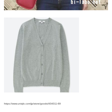
https://www.uniqlo.com/jp/store/goods/404011-69