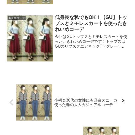
ットは縦に編み目が通っているおかげ
で、細く見える効果があ...
低身長な私でもOK！【GU】トッ
低身長コーデ
プスとミモレスカートを使ったき
れいめコーデ
今回はGUトップスとミモレスカートを使
った、きれいめコーデです！トップスは
GUのリブスクエアネックT（グレー）を
着ていますこのリブスクエアネックT、セ
ール中だったので590円で買えました！サ
イズはM。程よいゆとりがあるので体を
きゃしゃに見せ...
小柄＆30代の女性にも◎白スニーカーを
使った春の大人カジュアルコーデ