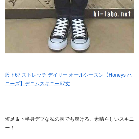
股下67 ストレッチ デイリー オールシーズン【Honeys ハ
ニーズ】デニムスキニー67丈
短足＆下半身デブな私の脚でも履ける、素晴らしいスキニ
ー！