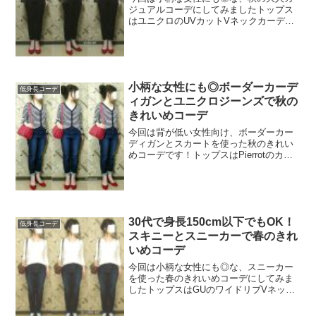
ジュアルコーデにしてみましたトップス
はユニクロのUVカットVネックカーディ
ガン（ホワイト）です年中着れる生地な
ので、何枚あってもいいですねこちらはS
サイズがぴったりでしたインナーはハニ
ーズのチューブトップ...
小柄な女性にも◎ボーダーカーデ
低身長コーデ
ィガンとユニクロジーンズで秋の
きれいめコーデ
今回は背が低い女性向け、ボーダーカー
ディガンとスカートを使った秋のきれい
めコーデです！トップスはPierrotのカー
ディガンですUVカット＆ウォッシャブル
選べる3type〜お家で洗えるニットカーデ
ィガンPierrotミディアム丈、Vネック...
30代で身長150cm以下でもOK！
低身長コーデ
スキニーとスニーカーで春のきれ
いめコーデ
今回は小柄な女性にも◎な、スニーカー
を使った春のきれいめコーデにしてみま
したトップスはGUのワイドリブVネック
セーター（ホワイト・去年買ったもの）
ですこちらのSサイズを着ていますリブニ