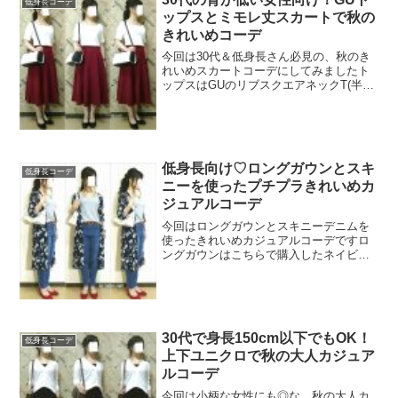
低身長コーデ
ップスとミモレ丈スカートで秋の
きれいめコーデ
今回は30代＆低身長さん必見の、秋のき
れいめスカートコーデにしてみましたト
ップスはGUのリブスクエアネックT(半袖)
ですこのリブスクエアネックT、セール中
だったので590円で買えました！サイズは
M。程よいゆとりがあるので体をきゃし
ゃに見せて...
低身長向け♡ロングガウンとスキ
低身長コーデ
ニーを使ったプチプラきれいめカ
ジュアルコーデ
今回はロングガウンとスキニーデニムを
使ったきれいめカジュアルコーデですロ
ングガウンはこちらで購入したネイビー
のMです【送料無料】◆◆SALE!!セール
「返品・交換・キャンセル不可」◆◆カ
ーディガン M/L/LL/3Lサイズ洗練された
大人のカ...
30代で身長150cm以下でもOK！
低身長コーデ
上下ユニクロで秋の大人カジュア
ルコーデ
今回は小柄な女性にも◎な、秋の大人カ