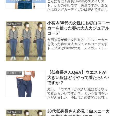
こんにちは！身長149cmのスタイリス
ト、かどの小町です！突然ですが、あな
たはロングカーディガンは好きですか？
ロングカーディガンは温度調整しやすい
のはもちろん、なんと着痩せ＆脚長効果
もある優秀アイテム！「低身長だから引
小柄＆30代の女性にも◎白スニー
低身長コーデ
きずりそう」「短足には...
カーを使った春の大人カジュアル
コーデ
今回は背が低い女性向け、白スニーカー
を使った春の大人カジュアルコーデです
トップスはPierrotのカーディガン（ミデ
ィアム丈、Vネック）です【旬の春アウタ
ー!!今だけ送料無料】(3/18 17:59ま
で)★★★ UVカット＆ウォッシャブル ...
【低身長さんQ&A】ウエストが
低身長コーデ
大きい服はどうやって着たらいい
ですか？
先日、「ウエストが大きい服はどうやっ
て着たらいいですか？」という質問をい
ただきました。今回はこの質問にお答え
します＾＾ウエストがゆるい小柄さんの
お助けアイテム！私は下半身デブなので
あまり問題ないんですが（汗）、背が低
30代低身長さん必見！白スニーカ
低身長コーデ
くて華奢な方は市販の服が...