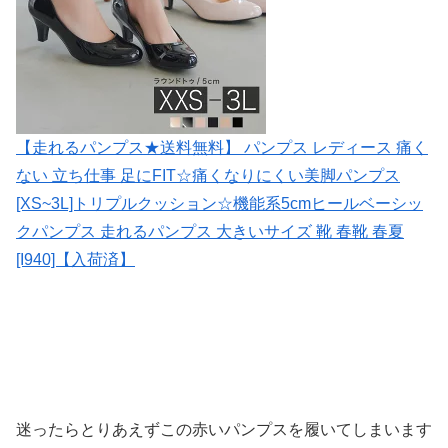
【走れるパンプス★送料無料】 パンプス レディース 痛く
ない 立ち仕事 足にFIT☆痛くなりにくい美脚パンプス
[XS~3L]トリプルクッション☆機能系5cmヒールベーシッ
クパンプス 走れるパンプス 大きいサイズ 靴 春靴 春夏
[I940]【入荷済】
迷ったらとりあえずこの赤いパンプスを履いてしまいます