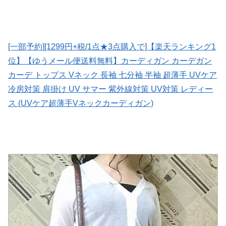
[一部予約][1299円+税/1点★3点購入で]【楽天ランキング1
位】【ゆうメール便送料無料】カーディガン カーデガン
カーデ トップス Vネック 長袖 七分袖 半袖 超薄手 UVケア
冷房対策 肩掛け UV サマー 紫外線対策 UV対策 レディー
ス (UVケア超薄手Vネックカーディガン)