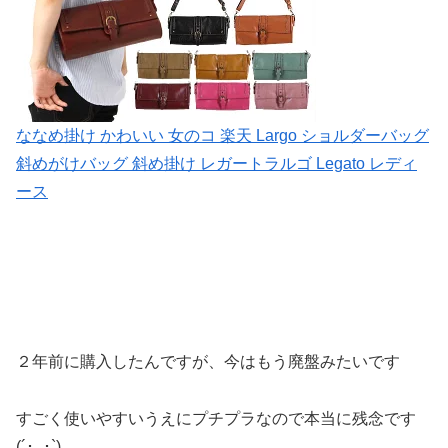
ななめ掛け かわいい 女のコ 楽天 Largo ショルダーバッグ
斜めがけバッグ 斜め掛け レガートラルゴ Legato レディ
ース
２年前に購入したんですが、今はもう廃盤みたいです
すごく使いやすいうえにプチプラなので本当に残念です
(´･_･`)