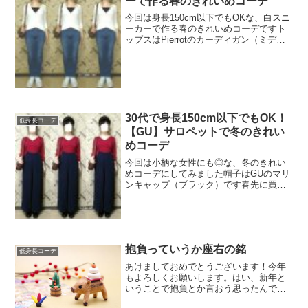
ーで作る春のきれいめコーデ
今回は身長150cm以下でもOKな、白スニ
ーカーで作る春のきれいめコーデですト
ップスはPierrotのカーディガン（ミディ
アム丈、Vネック）ですUVカット＆ウォ
ッシャブル 選べる3type〜お家で洗える
ニットカーディガンPierrotこちら...
30代で身長150cm以下でもOK！
低身長コーデ
【GU】サロペットで冬のきれい
めコーデ
今回は小柄な女性にも◎な、冬のきれい
めコーデにしてみました帽子はGUのマリ
ンキャップ（ブラック）です春先に買っ
たものです今のシーズンはウールっぽい
素材のタイプバージョンが出ていますト
ップスは神戸レタスのVネックニットです
【送料無料】 ★大人...
抱負っていうか座右の銘
低身長コーデ
あけましておめでとうございます！今年
もよろしくお願いします。はい、新年と
いうことで抱負とか言おう思ったんです
けど、じつは「今年限定」の抱負って特