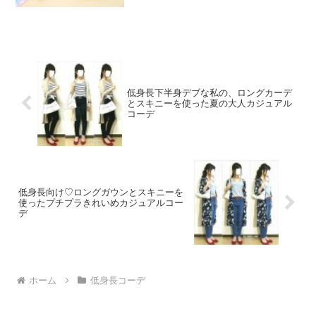
にないんですよね…なので代わりに、私
の座右の銘でもお伝えしようかと。私の
座右の銘は、「永遠に生き...
低身長下半身デブな私の、ロングカーデ
とスキニーを使った夏の大人カジュアル
コーデ
低身長向け♡ロングガウンとスキニーを
使ったプチプラきれいめカジュアルコー
デ
ホーム
低身長コーデ