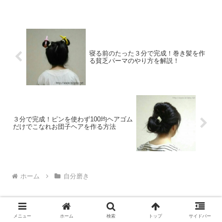
かつ脚長に見える履き方はコレこういう
記事ではbefore afterをよく出してたんで
すね分かり...
寝る前のたった３分で完成！巻き髪を作
る貧乏パーマのやり方を解説！
３分で完成！ピンを使わず100均ヘアゴム
だけでこなれお団子ヘアを作る方法
ホーム
自分磨き
メニュー
ホーム
検索
トップ
サイドバー