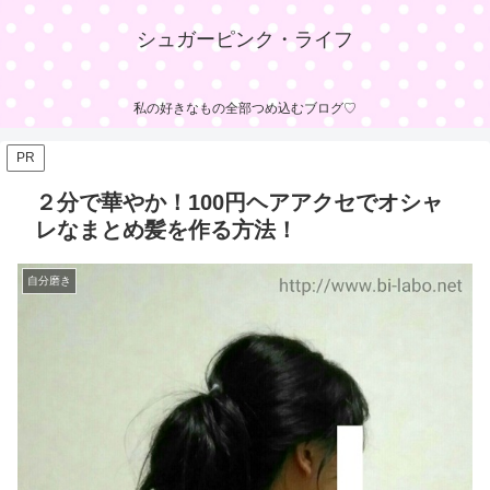
シュガーピンク・ライフ
私の好きなもの全部つめ込むブログ♡
PR
２分で華やか！100円ヘアアクセでオシャ
レなまとめ髪を作る方法！
自分磨き