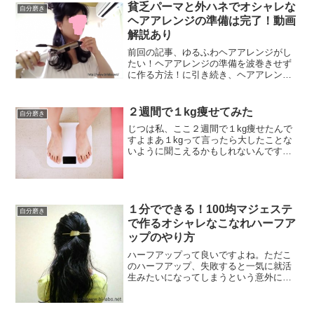
貧乏パーマと外ハネでオシャレな
自分磨き
ヘアアレンジの準備は完了！動画
解説あり
前回の記事、ゆるふわヘアアレンジがし
たい！ヘアアレンジの準備を波巻きせず
に作る方法！に引き続き、ヘアアレンジ
の下準備の説明です！貧乏パーマでウェ
ーブを作った後は毛先を外ハネにしてい
きましょう。巻き髪が苦手でも外ハネに
２週間で１kg痩せてみた
自分磨き
するだけなら難しくないので安心ですよ
じつは私、ここ２週間で１kg痩せたんで
♡
すよまあ１kgって言ったら大したことな
いように聞こえるかもしれないんですけ
ど、ずっと体重が右肩上がりだったので
個人的にはめっちゃ重要です以前、体重
計に乗って血の気が引くほど太っていた
私。その後、あわてて...
１分でできる！100均マジェステ
自分磨き
で作るオシャレなこなれハーフア
ップのやり方
ハーフアップって良いですよね。ただこ
のハーフアップ、失敗すると一気に就活
生みたいになってしまうという意外に難
しいヘアアレンジだったりします。そん
なハーフアップですが、じつはポイント
を押さえればたった１分でオシャレなハ