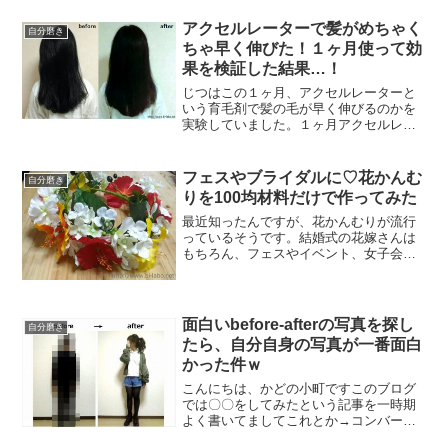
ーフアップになるんです！
アクセルレーターで髪がめちゃく
自分磨き
ちゃ早く伸びた！１ヶ月使って効
果を検証した結果…！
じつはこの１ヶ月、アクセルレーターと
いう育毛剤で髪の毛が早く伸びるのかを
実験していました。１ヶ月アクセルレー
ターを使った結果…なんと髪の毛がめち
ゃくちゃ伸びました！その結果と使い
方、アクセルレーターの使用感について
フェスやブライダルに♡花かんむ
自分磨き
解説します！
りを100均材料だけで作ってみた
最近知ったんですが、花かんむりが流行
っているそうです。結婚式の花嫁さんは
もちろん、フェスやイベント、女子会で
も使われているんだとか。ただ、値段が
すごく高い…！なので100均の材料だけで
オシャレな花かんむりを作れるのか調べ
てみました。
面白いbefore-afterの写真を探し
自分磨き
たら、自分自身の写真が一番面白
かった件ｗ
こんにちは、かどの小町ですこのブログ
では〇〇をしてみたという記事を一時期
よく書いてましてこれとか→コンバース
ハイカットの履き方最終結論。オシャレ