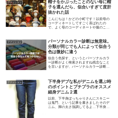
帽子をかぶったことのない母に帽
ファッション
子を選んだら、似合いすぎて度肝
抜かれた話
こんにちは！かどの小町です！以前母の
コーディネートしてすごく喜ばれたの
で、よく母のコーディネートや服のこと
についてのアドバイスをしています母は
オシャレに興味があるものの、何をした
らいいのかよくわからない様子ある日、
パーソナルカラー診断は無意味。
ファッション
「オシャレしたいけど、髪型...
分類が同じでも人によって似合う
色は微妙に違う
似合う色探す、というとパーソナルカラ
ー診断がよく検索されますね残念なこと
を言いますが、パーソナルカラー診断は
全くあてにならないですよというか誤診
がすごく多いパーソナルカラー診断とい
うのは、その人の肌とか髪の色などを見
下半身デブな私がデニムを選ぶ時
ファッション
て似合う色を診断するとい...
のポイントとプチプラのオススメ
細身デニム２選
以前、下半身ぽっちゃりさんにスキニー
は鬼門、という記事を書きましたそのデ
ニム、脚の太さ強調してるよ…下半身ぽ
っちゃりをスッキリ見せるデニムの選び
方で、スキニーの代わりにオススメと言