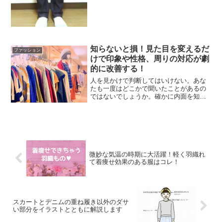
ったのがブーツカットのデニムだったん
ですねこの記事を書いた当...
知らないと損！見た目を変えるだ
ファッション
けで印象や性格、周りの対応が劇
的に改善する！
人を見かけで判断してはいけない。あな
たも一度はどこかで聞いたことがあるの
ではないでしょうか。確かに内面を知ら
ないのに、相手のことを決めつけるのは
良くないことです。でも残念ながら、人
は見かけで判断します。あなたの印象の
９割は、あなたの「見た目」によって決
まっているのです。
微妙な気温の時期に大活躍！軽く羽織れ
て着痩せ効果のある服はコレ！
スカートとデニムの重ね履き以外のダサ
い部分をイラストとともに解説します