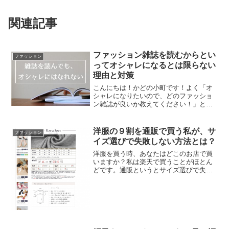
関連記事
ファッション雑誌を読むからとい
ファッション
ってオシャレになるとは限らない
理由と対策
こんにちは！かどの小町です！よく「オ
シャレになりたいので、どのファッショ
ン雑誌が良いか教えてください！」とい
う質問がありますでも残念ながら、その
質問はあまり意味がありませんなぜな
ら、そもそもファッション雑誌を読んだ
洋服の９割を通販で買う私が、サ
ファッション
からと言ってオシャレになれ...
イズ選びで失敗しない方法とは？
洋服を買う時、あなたはどこのお店で買
いますか？私は楽天で買うことがほとん
どです。通販というとサイズ選びで失敗
しがち。でも私はほとんど失敗したこと
がありません。手に取るまで分からない
商品のサイズ選びでなぜ失敗しないの
か、そのコツを教えちゃいます！