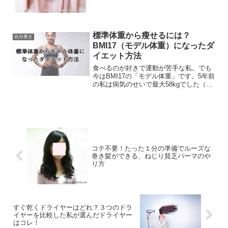
ち。この体型を活かし、私は上半身タイ
ト✕下半身ゆったりといった大人かわい
いシルエットを作ります。
標準体重から瘦せるには？
自分磨き
BMI17（モデル体重）になったダ
イエット方法
食べるのが好きで運動が苦手な私。でも
今はBMI17の「モデル体重」です。5年前
の私は病気のせいで最大58kgでした（身
長150cm）。そんな私のダイエット方法
を紹介します。
コテ不要！たった１分の準備でルーズな
巻き髪ができる、ねじり貧乏パーマのや
り方
すぐ乾くドライヤーはどれ？３つのドラ
イヤーを比較した私が選んだドライヤー
はコレ！