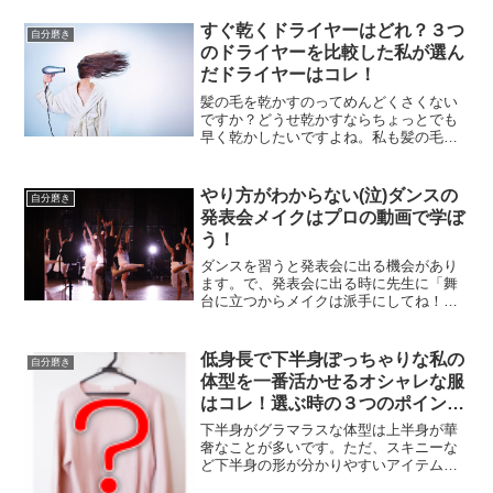
すぐ乾くドライヤーはどれ？３つ
自分磨き
のドライヤーを比較した私が選ん
だドライヤーはコレ！
髪の毛を乾かすのってめんどくさくない
ですか？どうせ乾かすならちょっとでも
早く乾かしたいですよね。私も髪の毛を
乾かすのにはよく悩まされてきました。
そんな私が、人気のある３つのドライヤ
ーを使い、一番早く乾くドライヤーを見
やり方がわからない(泣)ダンスの
自分磨き
つけました！
発表会メイクはプロの動画で学ぼ
う！
ダンスを習うと発表会に出る機会があり
ます。で、発表会に出る時に先生に「舞
台に立つからメイクは派手にしてね！」
と言われるんですが、舞台映えするよう
なメイクなんてやり方が全然わからな
い！というわけで今回はダンスの発表会
低身長で下半身ぽっちゃりな私の
自分磨き
で映えるメイクを調べてみました。
体型を一番活かせるオシャレな服
はコレ！選ぶ時の３つのポイント
も伝授！
下半身がグラマラスな体型は上半身が華
奢なことが多いです。ただ、スキニーな
ど下半身の形が分かりやすいアイテムを
着ると一気にパツパツ感が出てしまいが