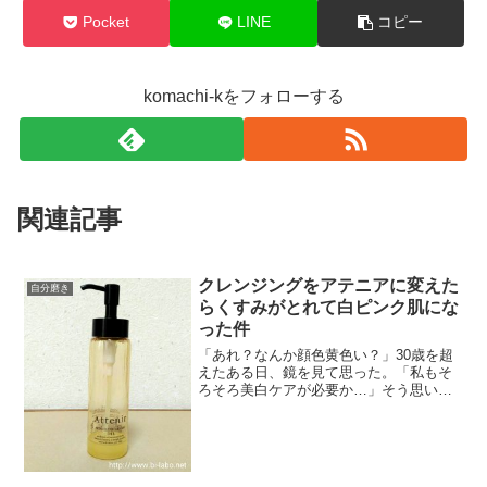
Pocket
LINE
コピー
komachi-kをフォローする
関連記事
クレンジングをアテニアに変えた
自分磨き
らくすみがとれて白ピンク肌にな
った件
「あれ？なんか顔色黄色い？」30歳を超
えたある日、鏡を見て思った。「私もそ
ろそろ美白ケアが必要か…」そう思いつ
つも後回しにしていたある日、鏡を見て
驚いた。肌が前より白く、心なしかピン
ク色になってる…！