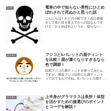
電車の中で知らない男性にひとめ
LOVE
ぼれされて死ぬかと思った話
こんにちは！かどの小町です！自己啓発
をして見た目を変えてからの話なんです
けど、ひとめぼれというか、知らない男
性からいきなり告白されるということが
増えました以前は知らない男性に指をさ
されて笑われることもあった私。そんな
私がひとめぼれされるって...
フジコとkパレットの眉ティント
自分磨き
を比較！眉が濃くなりすぎるなら
色で調節！
以前フジコの眉ティントを使ってみたん
ですが、最近フジコ以外にも眉ティント
って出てるんですね。Kパレットの眉ティ
ント、ラスティングアイブロウティント
が良さげだったので、今回はフジコと比
べてどうなのか、調べてみました。
上半身がグラマラスは長所！体型
自分磨き
を活かすための服選びのポイント
とコーデを解説！