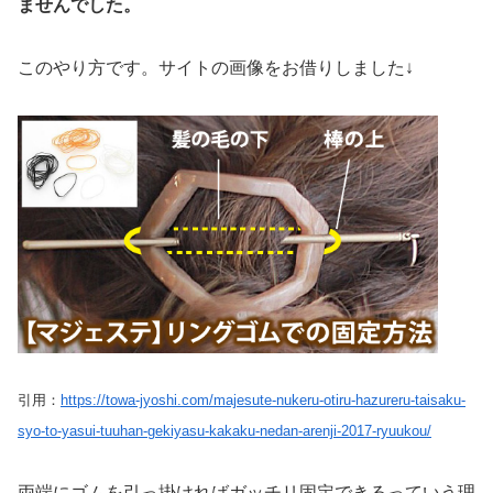
ませんでした。
このやり方です。サイトの画像をお借りしました↓
引用：
https://towa-jyoshi.com/majesute-nukeru-otiru-hazureru-taisaku-
syo-to-yasui-tuuhan-gekiyasu-kakaku-nedan-arenji-2017-ryuukou/
両端にゴムを引っ掛ければガッチリ固定できるっていう理