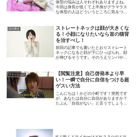
体型の悩みは人それぞれありますよね。
今回は身長が低くて上半身がグラマラス
な体型の人はどういうところに気をつけ
てコーデすれば良いのか、またどんなア
イテムを使えば良いのかを解説していき
ます！後半に画像つきでアイテムの説明
ストレートネックは顔が大きくな
自分磨き
をしますのでお楽しみに♡
る！小顔になりたいなら首の猫背
を治すべし！
前回の記事でも書いたとおりストレート
ネックになると顔が下にひっぱられ、顔
が伸びるそうです。そのうえリンパや血
の巡りが悪くなって顔が大きくなったり
たるんだり…今回はストレートネックを
矯正する方法を調べてみました。
【閲覧注意】自己啓発本より早
ファッション
い！一瞬で自分に自信をつける超
ゲスい方法
こんにちは！かどの小町です！突然です
が、あなたは自分に自信がありますか？
たぶん「自信がない」と言うでしょう本
屋でもよく「自分に自信をつける！」み
たいなタイトルの本をよく見かけるので
みんな悩んでるんだと思いますで、こう
いう本ってポジティブにな...
すぐ乾くドライヤーはどれ？３つのドラ