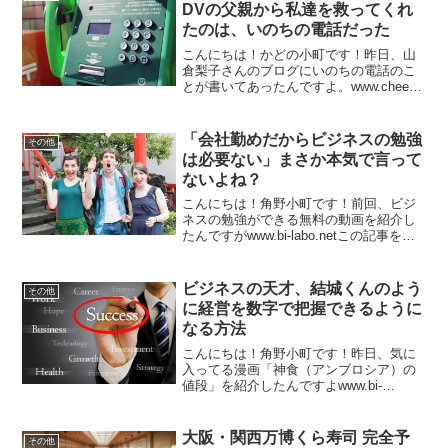
DVの父親から私達を救ってくれ
たのは、いのちの電話だった
こんにちは！かどの小町です！昨日、山
倉梨子さんのブログにいのちの電話のこ
とが書いてあったんですよ。www.cheer-
up.infoいのちの電話の相談員さんは二年
間も研修を受けて相談員になるそうで
す。しかもボランティアらしい！じつは
「会社勤めだからビジネスの勉強
その他
私、いの...
は必要ない」まさか本気で言って
ないよね？
こんにちは！角野小町です！前回、ビジ
ネスの勉強ができる無料の動画を紹介し
たんですがwww.bi-labo.netこの記事を読
んで「 私は独立しないから関係ない 」な
んて思ってないですよね？じつはこの動
画、独立する人のためだけでなく会社勤
ビジネスの天才、結城くんのよう
その他
めの...
に経営を数字で把握できるように
なる方法
こんにちは！角野小町です！昨日、気に
入ってる漫画「神食（アンブロシア）の
値段」を紹介したんですよwww.bi-
labo.netそしたらなんと作者のゆづか正成
さんがリツイートしてくださりました！
すごく嬉しい！ありがとうございます(*
大阪・関西万博くら寿司 完全予
その他