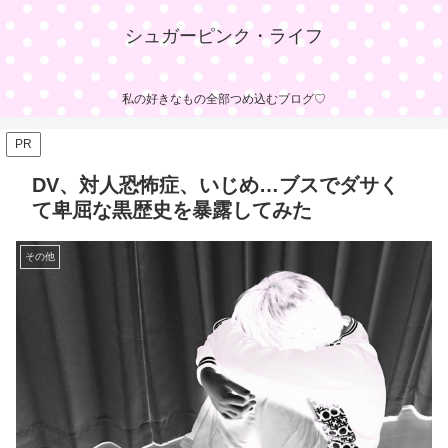
シュガーピンク・ライフ
私の好きなもの全部つめ込むブログ♡
PR
DV、対人恐怖症、いじめ…ブスでダサく
て卑屈な黒歴史を暴露してみた
その他