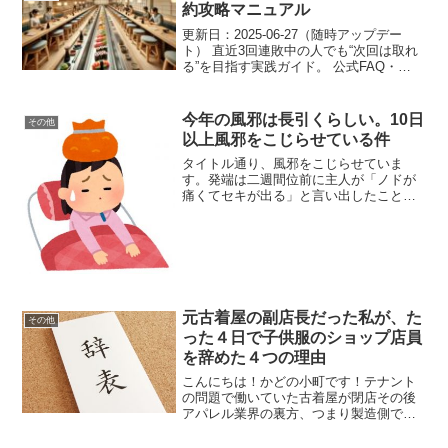
´ω｀*)...
約攻略マニュアル
更新日：2025‑06‑27（随時アップデー
ト） 直近3回連敗中の人でも“次回は取れ
る”を目指す実践ガイド。 公式FAQ・
EPARK仕様・SNS体験談・現地レポを総
ざらい。 深夜0時のクリック競争から当
日端末まで、成功確率を数値付きで示し
今年の風邪は長引くらしい。10日
その他
ま...
以上風邪をこじらせている件
タイトル通り、風邪をこじらせていま
す。発端は二週間位前に主人が「ノドが
痛くてセキが出る」と言い出したこと。
風邪引いた？と聞くと主人は「花粉症の
症状とまったく同じだから花粉症に違い
ない」と言い切るんですよ。もともと主
人はスギの花粉症。春だけじ...
元古着屋の副店長だった私が、た
その他
った４日で子供服のショップ店員
を辞めた４つの理由
こんにちは！かどの小町です！テナント
の問題で働いていた古着屋が閉店その後
アパレル業界の裏方、つまり製造側で働
くことにした私実は裏方で働く少し前
に、子供服のショップ店員をしたことが